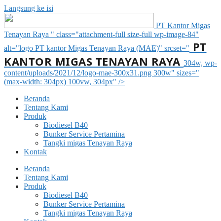
Langsung ke isi
PT Kantor Migas
Tenayan Raya " class="attachment-full size-full wp-image-84"
PT
alt="logo PT kantor Migas Tenayan Raya (MAE)" srcset="
KANTOR MIGAS TENAYAN RAYA
304w, wp-
content/uploads/2021/12/logo-mae-300x31.png 300w" sizes="
(max-width: 304px) 100vw, 304px" />
Beranda
Tentang Kami
Produk
Biodiesel B40
Bunker Service Pertamina
Tangki migas Tenayan Raya
Kontak
Beranda
Tentang Kami
Produk
Biodiesel B40
Bunker Service Pertamina
Tangki migas Tenayan Raya