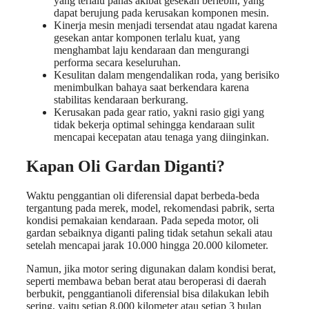
yang terlalu panas akibat gesekan berlebih, yang
dapat berujung pada kerusakan komponen mesin.
Kinerja mesin menjadi tersendat atau ngadat karena
gesekan antar komponen terlalu kuat, yang
menghambat laju kendaraan dan mengurangi
performa secara keseluruhan.
Kesulitan dalam mengendalikan roda, yang berisiko
menimbulkan bahaya saat berkendara karena
stabilitas kendaraan berkurang.
Kerusakan pada gear ratio, yakni rasio gigi yang
tidak bekerja optimal sehingga kendaraan sulit
mencapai kecepatan atau tenaga yang diinginkan.
Kapan Oli Gardan Diganti?
Waktu penggantian oli diferensial dapat berbeda-beda
tergantung pada merek, model, rekomendasi pabrik, serta
kondisi pemakaian kendaraan. Pada sepeda motor, oli
gardan sebaiknya diganti paling tidak setahun sekali atau
setelah mencapai jarak 10.000 hingga 20.000 kilometer.
Namun, jika motor sering digunakan dalam kondisi berat,
seperti membawa beban berat atau beroperasi di daerah
berbukit, penggantianoli diferensial bisa dilakukan lebih
sering, yaitu setiap 8.000 kilometer atau setiap 3 bulan