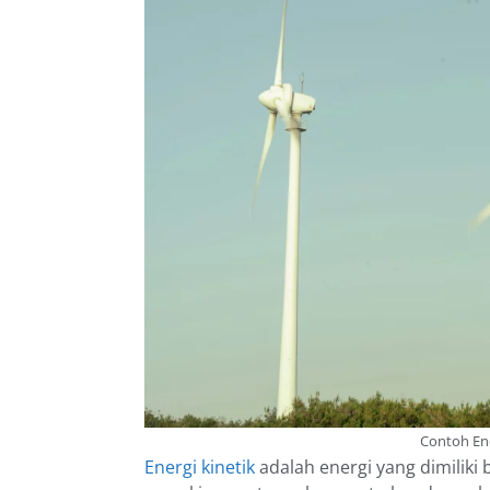
Contoh Ene
Energi kinetik
adalah energi yang dimiliki