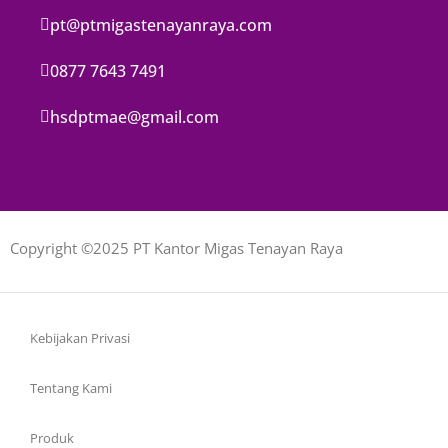
pt@ptmigastenayanraya.com
0877 7643 7491
hsdptmae@gmail.com
Copyright ©2025 PT Kantor Migas Tenayan Raya
Kebijakan Privasi
Tentang Kami
Produk